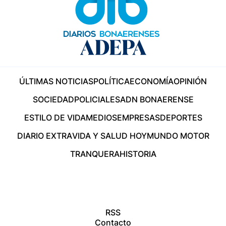
ÚLTIMAS NOTICIAS
POLÍTICA
ECONOMÍA
OPINIÓN
SOCIEDAD
POLICIALES
ADN BONAERENSE
ESTILO DE VIDA
MEDIOS
EMPRESAS
DEPORTES
DIARIO EXTRA
VIDA Y SALUD HOY
MUNDO MOTOR
TRANQUERA
HISTORIA
RSS
Contacto