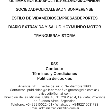
ÚLTIMAS NOTICIAS
POLÍTICA
ECONOMÍA
OPINIÓN
SOCIEDAD
POLICIALES
ADN BONAERENSE
ESTILO DE VIDA
MEDIOS
EMPRESAS
DEPORTES
DIARIO EXTRA
VIDA Y SALUD HOY
MUNDO MOTOR
TRANQUERA
HISTORIA
RSS
Contacto
Términos y Condiciones
Política de cookies
Agencia DIB - Fecha de Inicio: Septiembre 1993
Contactos:
publicidad@dib.com.ar
/
vpignaton@dib.com.ar
/
avisosdib@gmail.com
Dirección de las oficinas: Calle 48 Nº 726 Piso 4, La Plata; Provincia
de Buenos Aires, Argentina
Teléfono: +5492215022421 - Whatsapp: +5492215031783
Email:
administracion@dib.com.ar