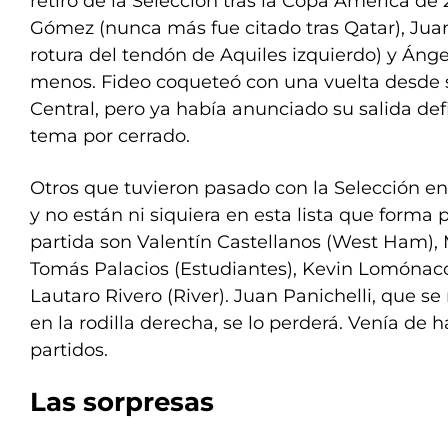
retiro de la Selección tras la Copa América de
Gómez (nunca más fue citado tras Qatar), Jua
rotura del tendón de Aquiles izquierdo) y Ánge
menos. Fideo coqueteó con una vuelta desde s
Central, pero ya había anunciado su salida defi
tema por cerrado.
Otros que tuvieron pasado con la Selección e
y no están ni siquiera en esta lista que forma 
partida son Valentín Castellanos (West Ham), 
Tomás Palacios (Estudiantes), Kevin Lomónaco
Lautaro Rivero (River). Juan Panichelli, que s
en la rodilla derecha, se lo perderá. Venía de h
partidos.
Las sorpresas