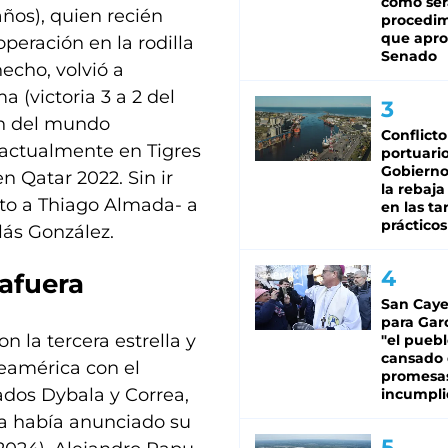
cómo ser
ños), quien recién
procedi
que apro
operación en la rodilla
Senado
echo, volvió a
(victoria 3 a 2 del
ón del mundo
Conflicto
 actualmente en Tigres
portuario
Gobierno 
 Qatar 2022. Sin ir
la rebaja
unto a Thiago Almada- a
en las tar
prácticos
lás González.
afuera
San Caye
para Gar
n la tercera estrella y
"el puebl
cansado
teamérica con el
promesa
ados Dybala y Correa,
incumpli
ya había anunciado su