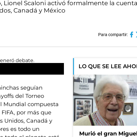
, Lionel Scaloni activó formalmente la cuent
idos, Canadá y México
Para compartir:
LO QUE SE LEE AH
 hinchas seguían
ayoffs del Torneo
 del Mundial compuesta
a FIFA, por más que
os Unidos, Canadá y
res es todo un
Murió el gran Migue