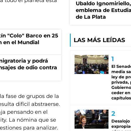
 todo el planeta está
Ubaldo Ignomiriello
emblema de Estudi
de La Plata
tín "Colo" Barco en 25
LAS MÁS LEÍDAS
n en el Mundial
migratoria y podrá
El Senad
nsajes de odio contra
media sa
ley de p
privada, 
Gobierno
ceder en
la fase de grupos de la
capítulos
ulta difícil abstraerse.
aja pensando en el
City. La nómina que se
Desalojo
expropia
estiones para analizar.