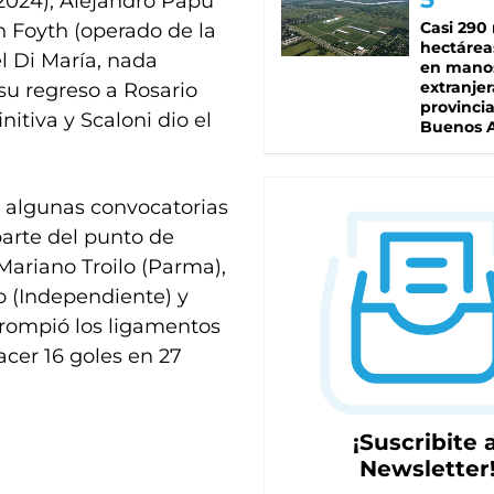
 2024), Alejandro Papu
Casi 290 
n Foyth (operado de la
hectárea
l Di María, nada
en mano
extranjer
u regreso a Rosario
provinci
nitiva y Scaloni dio el
Buenos A
n algunas convocatorias
parte del punto de
Mariano Troilo (Parma),
 (Independiente) y
e rompió los ligamentos
acer 16 goles en 27
¡Suscribite a
Newsletter