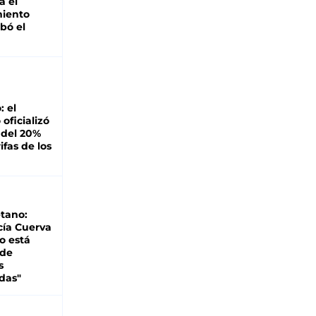
á el
miento
bó el
: el
oficializó
 del 20%
ifas de los
tano:
cía Cuerva
o está
 de
s
das"