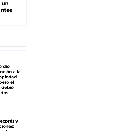
, un
antes
o dio
nción a la
ropiedad
pero el
 debió
 dos
 exprés y
ciones: