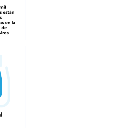
mil
s están
s
as en la
a de
ires
l
!