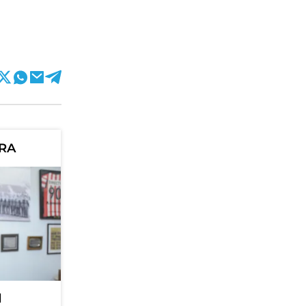
a
ORA
l