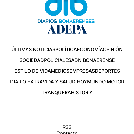
ÚLTIMAS NOTICIAS
POLÍTICA
ECONOMÍA
OPINIÓN
SOCIEDAD
POLICIALES
ADN BONAERENSE
ESTILO DE VIDA
MEDIOS
EMPRESAS
DEPORTES
DIARIO EXTRA
VIDA Y SALUD HOY
MUNDO MOTOR
TRANQUERA
HISTORIA
RSS
Contacto