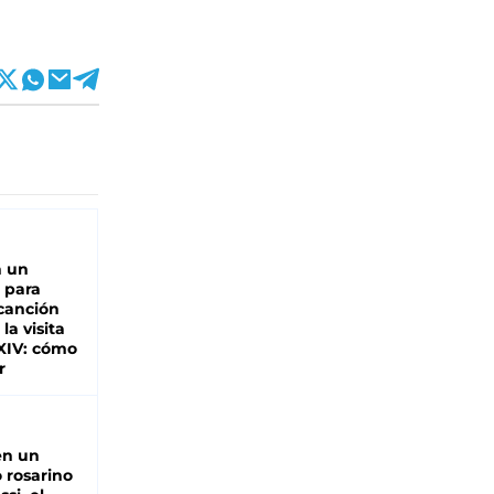
n un
 para
 canción
 la visita
XIV: cómo
r
en un
 rosarino