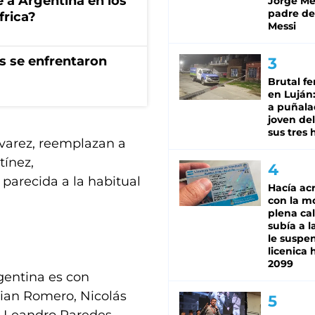
e a Argentina en los
Jorge Mes
padre de
frica?
Messi
s se enfrentaron
Brutal fe
en Luján
a puñala
joven de
sus tres 
lvarez, reemplazan a
tínez,
parecida a la habitual
Hacía ac
con la m
plena cal
subía a l
le suspe
licenica 
2099
entina es con
tian Romero, Nicolás