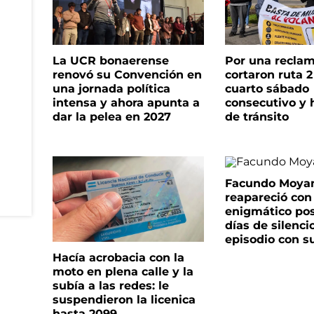
La UCR bonaerense
Por una reclam
renovó su Convención en
cortaron ruta 2
una jornada política
cuarto sábado
intensa y ahora apunta a
consecutivo y 
dar la pelea en 2027
de tránsito
Facundo Moya
reapareció con
enigmático pos
días de silenci
episodio con s
Hacía acrobacia con la
moto en plena calle y la
subía a las redes: le
suspendieron la licenica
hasta 2099