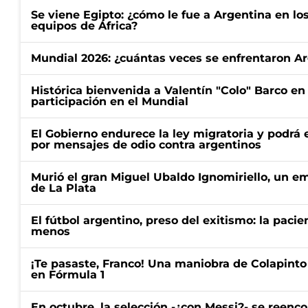
Se viene Egipto: ¿cómo le fue a Argentina en lo
equipos de África?
Mundial 2026: ¿cuántas veces se enfrentaron Ar
Histórica bienvenida a Valentín "Colo" Barco en
participación en el Mundial
El Gobierno endurece la ley migratoria y podrá 
por mensajes de odio contra argentinos
Murió el gran Miguel Ubaldo Ignomiriello, un 
de La Plata
El fútbol argentino, preso del exitismo: la paci
menos
¡Te pasaste, Franco! Una maniobra de Colapinto 
en Fórmula 1
En octubre, la selección -¿con Messi?- se reenc