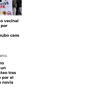
o vecinal
 por
hubo caos
no
 un
teo tras
o por el
u novia