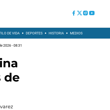
TILO DE VIDA
DEPORTES
HISTORIA
MEDIOS
 de 2026 - 08:31
ina
s de
lvarez