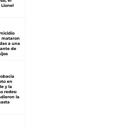
si, el
 Lionel
micidio
: mataron
das a una
lante de
hijos
robacia
oto en
le y la
as redes:
ndieron la
hasta