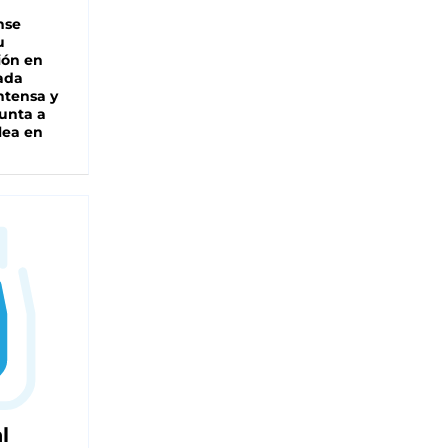
nse
u
ión en
ada
intensa y
unta a
lea en
l