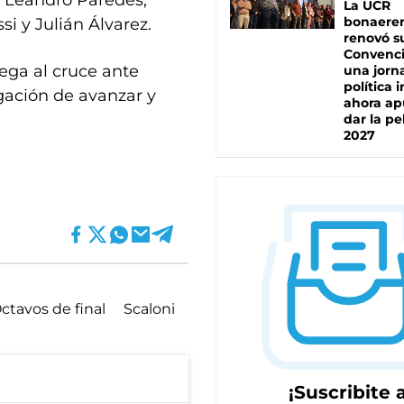
, Leandro Paredes,
La UCR
bonaere
si y Julián Álvarez.
renovó s
Convenc
lega al cruce ante
una jorn
política 
igación de avanzar y
ahora ap
dar la pe
2027
ctavos de final
Scaloni
¡Suscribite a