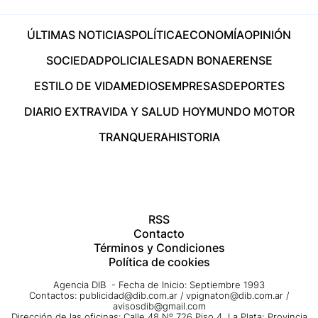
ÚLTIMAS NOTICIAS
POLÍTICA
ECONOMÍA
OPINIÓN
SOCIEDAD
POLICIALES
ADN BONAERENSE
ESTILO DE VIDA
MEDIOS
EMPRESAS
DEPORTES
DIARIO EXTRA
VIDA Y SALUD HOY
MUNDO MOTOR
TRANQUERA
HISTORIA
RSS
Contacto
Términos y Condiciones
Política de cookies
Agencia DIB - Fecha de Inicio: Septiembre 1993
Contactos:
publicidad@dib.com.ar
/
vpignaton@dib.com.ar
/
avisosdib@gmail.com
Dirección de las oficinas: Calle 48 Nº 726 Piso 4, La Plata; Provincia