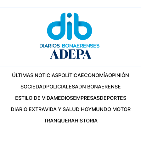
ÚLTIMAS NOTICIAS
POLÍTICA
ECONOMÍA
OPINIÓN
SOCIEDAD
POLICIALES
ADN BONAERENSE
ESTILO DE VIDA
MEDIOS
EMPRESAS
DEPORTES
DIARIO EXTRA
VIDA Y SALUD HOY
MUNDO MOTOR
TRANQUERA
HISTORIA