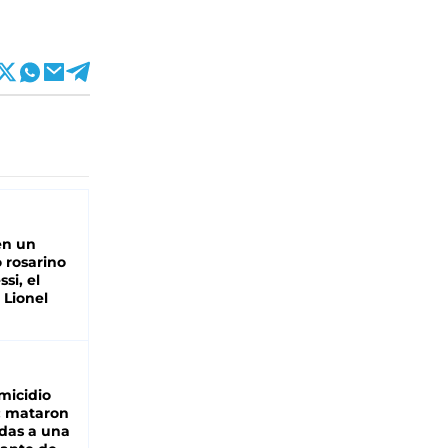
en un
 rosarino
si, el
 Lionel
micidio
: mataron
das a una