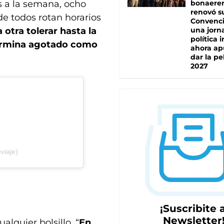
s a la semana, ocho
bonaere
renovó s
e todos rotan horarios
Convenc
tra tolerar hasta la
una jorn
política 
termina agotado como
ahora ap
dar la pe
2027
viaje)
¡Suscribite a
Newsletter
alquier bolsillo. “
En