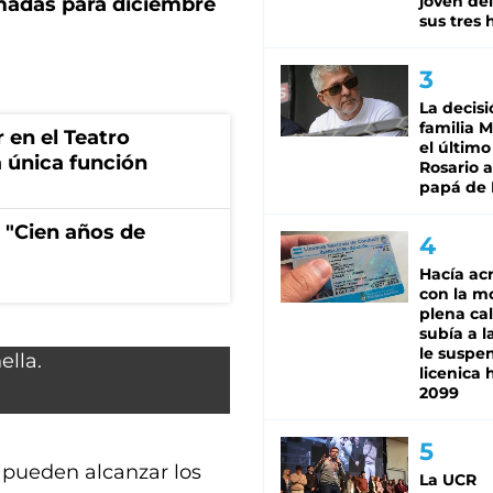
joven de
rmadas para diciembre
sus tres 
La decisi
familia M
r en el Teatro
el último
 única función
Rosario a
papá de 
 "Cien años de
Hacía ac
con la m
plena cal
subía a l
le suspe
licenica 
2099
e pueden alcanzar los
La UCR