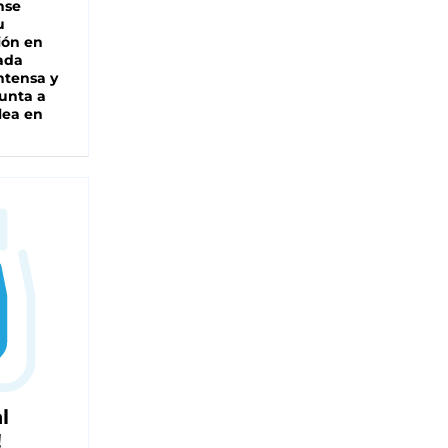
nse
u
ión en
ada
intensa y
unta a
lea en
l
!