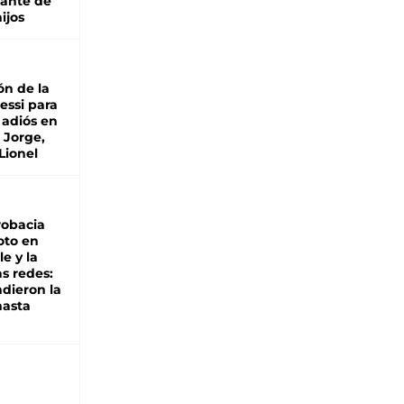
lante de
hijos
ón de la
essi para
 adiós en
 Jorge,
Lionel
robacia
oto en
le y la
as redes:
ndieron la
hasta