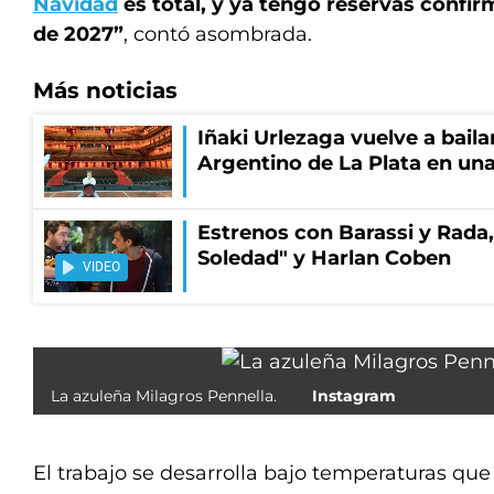
Navidad
es total, y ya tengo reservas confi
de 2027”
, contó asombrada.
Más noticias
Iñaki Urlezaga vuelve a baila
Argentino de La Plata en una
Estrenos con Barassi y Rada,
Soledad" y Harlan Coben
VIDEO
La azuleña Milagros Pennella.
Instagram
El trabajo se desarrolla bajo temperaturas qu