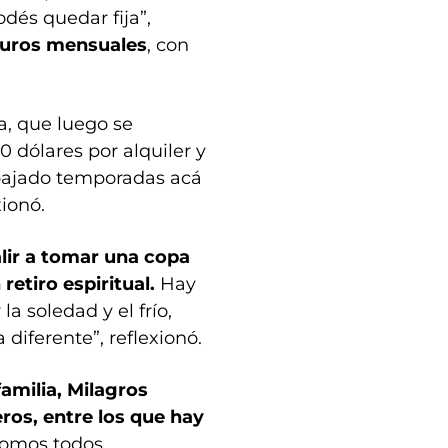
dés quedar fija”,
 euros mensuales
, con
a, que luego se
 dólares por alquiler y
abajado temporadas acá
xionó.
lir a tomar una copa
retiro espiritual.
Hay
a soledad y el frío,
diferente”, reflexionó.
amilia, Milagros
os, entre los que hay
Somos todos