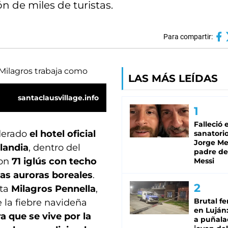
ón de miles de turistas.
Para compartir:
LAS MÁS LEÍDAS
santaclausvillage.info
Falleció 
iderado
el hotel oficial
sanatorio
Jorge Mes
landia
, dentro del
padre de
con
71 iglús con techo
Messi
las auroras boreales
.
sta
Milagros Pennella
,
Brutal fe
e la fiebre navideña
en Luján
a que se vive por la
a puñala