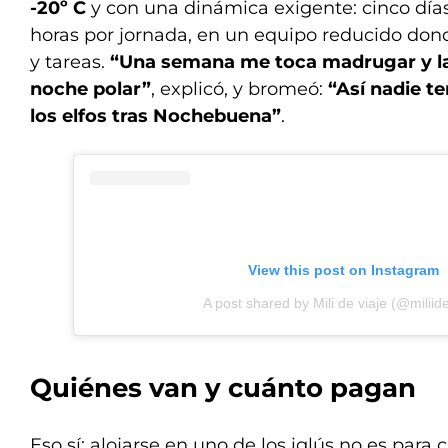
-20º C
y con una dinámica exigente: cinco día
horas por jornada, en un equipo reducido dond
y tareas.
“Una semana me toca madrugar y la o
noche polar”
, explicó, y bromeó:
“Así nadie 
los elfos tras Nochebuena”
.
View this post on Instagram
A post shared by Mili de viaje (@miliide
Quiénes van y cuánto pagan
Eso sí: alojarse en uno de los iglús no es para cu