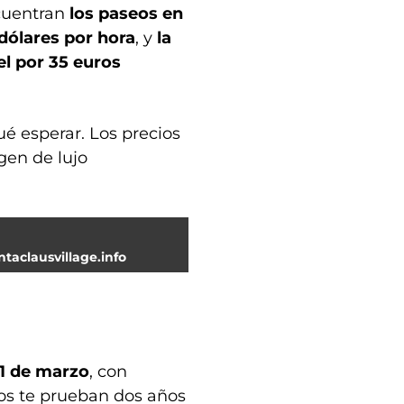
cuentran
los paseos en
 dólares por hora
, y
la
el por 35 euros
ué esperar. Los precios
gen de lujo
ntaclausvillage.info
31 de marzo
, con
los te prueban dos años