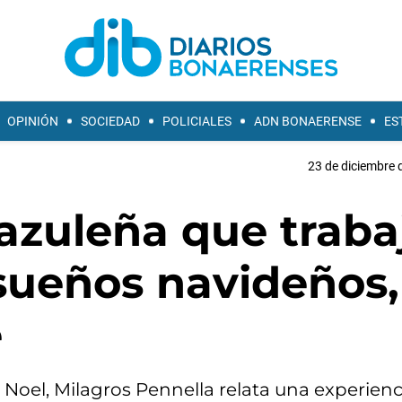
OPINIÓN
SOCIEDAD
POLICIALES
ADN BONAERENSE
ES
23 de diciembre 
 azuleña que traba
 sueños navideños,
e
á Noel, Milagros Pennella relata una experienc