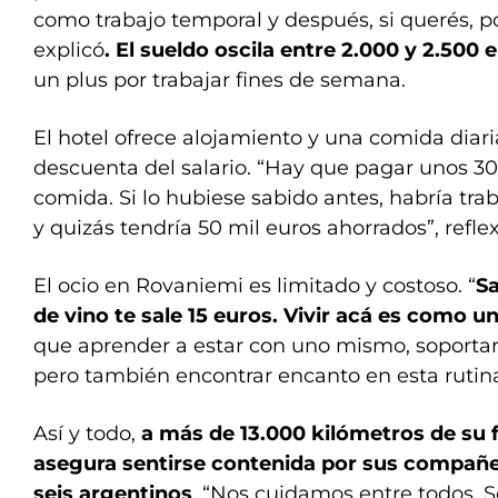
como trabajo temporal y después, si querés, po
explicó
. El sueldo oscila entre 2.000 y 2.500
un plus por trabajar fines de semana.
El hotel ofrece alojamiento y una comida diari
descuenta del salario. “Hay que pagar unos 300
comida. Si lo hubiese sabido antes, habría tr
y quizás tendría 50 mil euros ahorrados”, refle
El ocio en Rovaniemi es limitado y costoso. “
Sa
de vino te sale 15 euros. Vivir acá es como un 
que aprender a estar con uno mismo, soportar l
pero también encontrar encanto en esta rutina 
Así y todo,
a más de 13.000 kilómetros de su f
asegura sentirse contenida por sus compañer
seis argentinos
. “Nos cuidamos entre todos. 