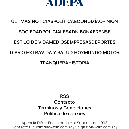
ÚLTIMAS NOTICIAS
POLÍTICA
ECONOMÍA
OPINIÓN
SOCIEDAD
POLICIALES
ADN BONAERENSE
ESTILO DE VIDA
MEDIOS
EMPRESAS
DEPORTES
DIARIO EXTRA
VIDA Y SALUD HOY
MUNDO MOTOR
TRANQUERA
HISTORIA
RSS
Contacto
Términos y Condiciones
Política de cookies
Agencia DIB - Fecha de Inicio: Septiembre 1993
Contactos:
publicidad@dib.com.ar
/
vpignaton@dib.com.ar
/