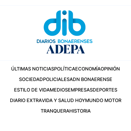
ÚLTIMAS NOTICIAS
POLÍTICA
ECONOMÍA
OPINIÓN
SOCIEDAD
POLICIALES
ADN BONAERENSE
ESTILO DE VIDA
MEDIOS
EMPRESAS
DEPORTES
DIARIO EXTRA
VIDA Y SALUD HOY
MUNDO MOTOR
TRANQUERA
HISTORIA