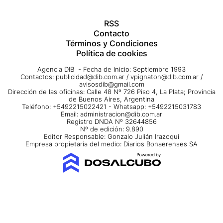
RSS
Contacto
Términos y Condiciones
Política de cookies
Agencia DIB - Fecha de Inicio: Septiembre 1993
Contactos:
publicidad@dib.com.ar
/
vpignaton@dib.com.ar
/
avisosdib@gmail.com
Dirección de las oficinas: Calle 48 Nº 726 Piso 4, La Plata; Provincia
de Buenos Aires, Argentina
Teléfono: +5492215022421 - Whatsapp: +5492215031783
Email:
administracion@dib.com.ar
Registro DNDA Nº 32644856
Nº de edición: 9.890
Editor Responsable: Gonzalo Julián Irazoqui
Empresa propietaria del medio: Diarios Bonaerenses SA