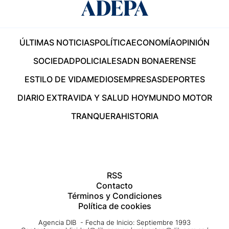
ÚLTIMAS NOTICIAS
POLÍTICA
ECONOMÍA
OPINIÓN
SOCIEDAD
POLICIALES
ADN BONAERENSE
ESTILO DE VIDA
MEDIOS
EMPRESAS
DEPORTES
DIARIO EXTRA
VIDA Y SALUD HOY
MUNDO MOTOR
TRANQUERA
HISTORIA
RSS
Contacto
Términos y Condiciones
Política de cookies
Agencia DIB - Fecha de Inicio: Septiembre 1993