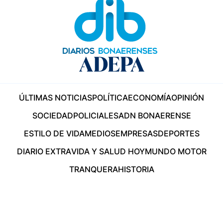
ÚLTIMAS NOTICIAS
POLÍTICA
ECONOMÍA
OPINIÓN
SOCIEDAD
POLICIALES
ADN BONAERENSE
ESTILO DE VIDA
MEDIOS
EMPRESAS
DEPORTES
DIARIO EXTRA
VIDA Y SALUD HOY
MUNDO MOTOR
TRANQUERA
HISTORIA