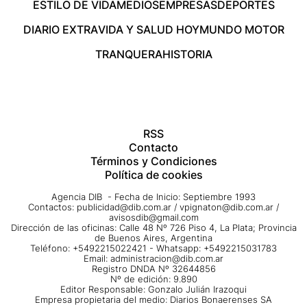
ESTILO DE VIDA
MEDIOS
EMPRESAS
DEPORTES
DIARIO EXTRA
VIDA Y SALUD HOY
MUNDO MOTOR
TRANQUERA
HISTORIA
RSS
Contacto
Términos y Condiciones
Política de cookies
Agencia DIB - Fecha de Inicio: Septiembre 1993
Contactos:
publicidad@dib.com.ar
/
vpignaton@dib.com.ar
/
avisosdib@gmail.com
Dirección de las oficinas: Calle 48 Nº 726 Piso 4, La Plata; Provincia
de Buenos Aires, Argentina
Teléfono: +5492215022421 - Whatsapp: +5492215031783
Email:
administracion@dib.com.ar
Registro DNDA Nº 32644856
Nº de edición: 9.890
Editor Responsable: Gonzalo Julián Irazoqui
Empresa propietaria del medio: Diarios Bonaerenses SA