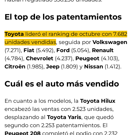
El top de los patentamientos
Toyota
lideró el ranking de octubre con 7.682
unidades vendidas
, seguida por
Volkswagen
(7.271),
Fiat
(5.492),
Ford
(5.054),
Renault
(4.784),
Chevrolet
(4.237),
Peugeot
(4.103),
Citroën
(1.985),
Jeep
(1.809) y
Nissan
(1.412).
Cuál es el auto más vendido
En cuanto a los modelos, la
Toyota Hilux
encabezó las ventas con 2.523 unidades,
desplazando al
Toyota Yaris
, que quedó
segundo con 2.253 patentamientos. El
Peugeot 208
completó el podio con 2.232