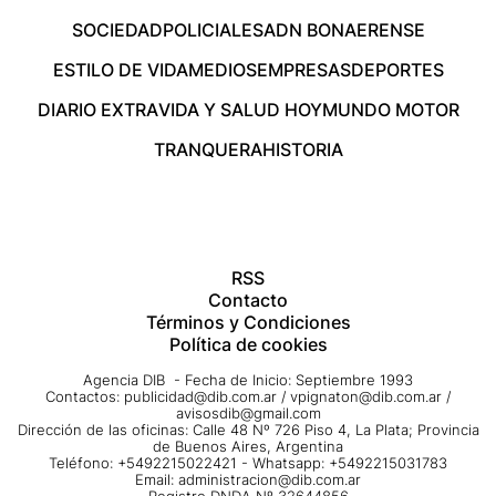
SOCIEDAD
POLICIALES
ADN BONAERENSE
ESTILO DE VIDA
MEDIOS
EMPRESAS
DEPORTES
DIARIO EXTRA
VIDA Y SALUD HOY
MUNDO MOTOR
TRANQUERA
HISTORIA
RSS
Contacto
Términos y Condiciones
Política de cookies
Agencia DIB - Fecha de Inicio: Septiembre 1993
Contactos:
publicidad@dib.com.ar
/
vpignaton@dib.com.ar
/
avisosdib@gmail.com
Dirección de las oficinas: Calle 48 Nº 726 Piso 4, La Plata; Provincia
de Buenos Aires, Argentina
Teléfono: +5492215022421 - Whatsapp: +5492215031783
Email:
administracion@dib.com.ar