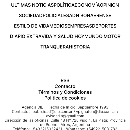
ÚLTIMAS NOTICIAS
POLÍTICA
ECONOMÍA
OPINIÓN
SOCIEDAD
POLICIALES
ADN BONAERENSE
ESTILO DE VIDA
MEDIOS
EMPRESAS
DEPORTES
DIARIO EXTRA
VIDA Y SALUD HOY
MUNDO MOTOR
TRANQUERA
HISTORIA
RSS
Contacto
Términos y Condiciones
Política de cookies
Agencia DIB - Fecha de Inicio: Septiembre 1993
Contactos:
publicidad@dib.com.ar
/
vpignaton@dib.com.ar
/
avisosdib@gmail.com
Dirección de las oficinas: Calle 48 Nº 726 Piso 4, La Plata; Provincia
de Buenos Aires, Argentina
Teléfono: +5492215022421 - Whatsapp: +5492215031783