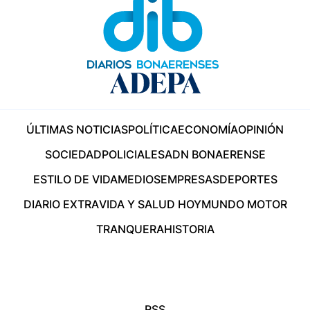
ÚLTIMAS NOTICIAS
POLÍTICA
ECONOMÍA
OPINIÓN
SOCIEDAD
POLICIALES
ADN BONAERENSE
ESTILO DE VIDA
MEDIOS
EMPRESAS
DEPORTES
DIARIO EXTRA
VIDA Y SALUD HOY
MUNDO MOTOR
TRANQUERA
HISTORIA
RSS