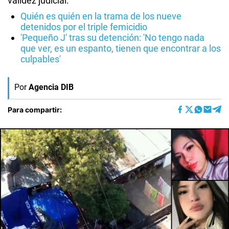
validez judicial.
Quién es quién en la trama de los nueve
detenidos por el triple femicidio
'Pequeño J' tras su detención: 'No tengo nada
que ver, es un espanto, tienen que encontrar a los
culpables'
Por
Agencia DIB
Para compartir: