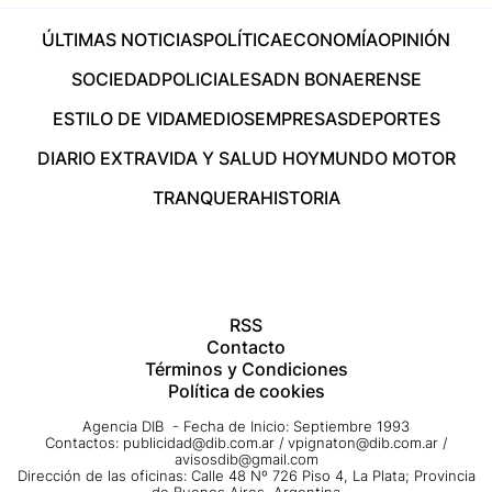
ÚLTIMAS NOTICIAS
POLÍTICA
ECONOMÍA
OPINIÓN
SOCIEDAD
POLICIALES
ADN BONAERENSE
ESTILO DE VIDA
MEDIOS
EMPRESAS
DEPORTES
DIARIO EXTRA
VIDA Y SALUD HOY
MUNDO MOTOR
TRANQUERA
HISTORIA
RSS
Contacto
Términos y Condiciones
Política de cookies
Agencia DIB - Fecha de Inicio: Septiembre 1993
Contactos:
publicidad@dib.com.ar
/
vpignaton@dib.com.ar
/
avisosdib@gmail.com
Dirección de las oficinas: Calle 48 Nº 726 Piso 4, La Plata; Provincia
de Buenos Aires, Argentina