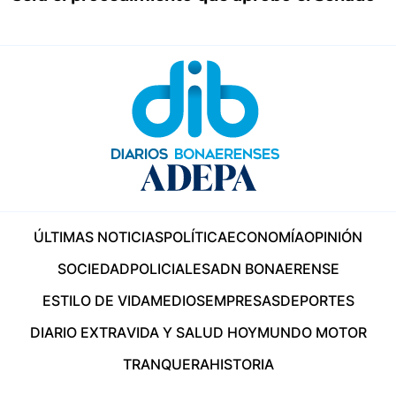
ÚLTIMAS NOTICIAS
POLÍTICA
ECONOMÍA
OPINIÓN
SOCIEDAD
POLICIALES
ADN BONAERENSE
ESTILO DE VIDA
MEDIOS
EMPRESAS
DEPORTES
DIARIO EXTRA
VIDA Y SALUD HOY
MUNDO MOTOR
TRANQUERA
HISTORIA