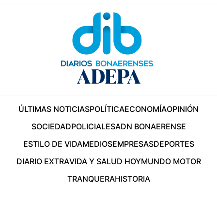
ÚLTIMAS NOTICIAS
POLÍTICA
ECONOMÍA
OPINIÓN
SOCIEDAD
POLICIALES
ADN BONAERENSE
ESTILO DE VIDA
MEDIOS
EMPRESAS
DEPORTES
DIARIO EXTRA
VIDA Y SALUD HOY
MUNDO MOTOR
TRANQUERA
HISTORIA