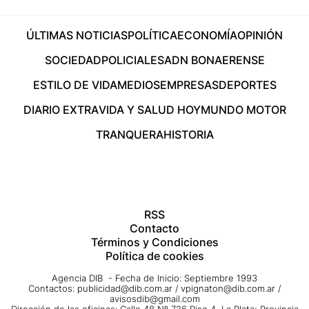
ÚLTIMAS NOTICIAS
POLÍTICA
ECONOMÍA
OPINIÓN
SOCIEDAD
POLICIALES
ADN BONAERENSE
ESTILO DE VIDA
MEDIOS
EMPRESAS
DEPORTES
DIARIO EXTRA
VIDA Y SALUD HOY
MUNDO MOTOR
TRANQUERA
HISTORIA
RSS
Contacto
Términos y Condiciones
Política de cookies
Agencia DIB - Fecha de Inicio: Septiembre 1993
Contactos:
publicidad@dib.com.ar
/
vpignaton@dib.com.ar
/
avisosdib@gmail.com
Dirección de las oficinas: Calle 48 Nº 726 Piso 4, La Plata; Provincia