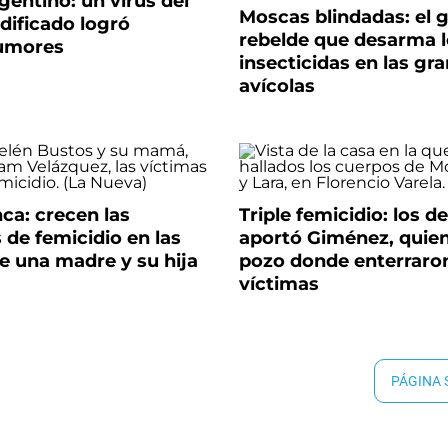
gentino: un virus del
Moscas blindadas: el 
dificado logró
rebelde que desarma 
tumores
insecticidas en las gra
avícolas
ca: crecen las
Triple femicidio: los d
de femicidio en las
aportó Giménez, quien 
e una madre y su hija
pozo donde enterraron
víctimas
PÁGINA