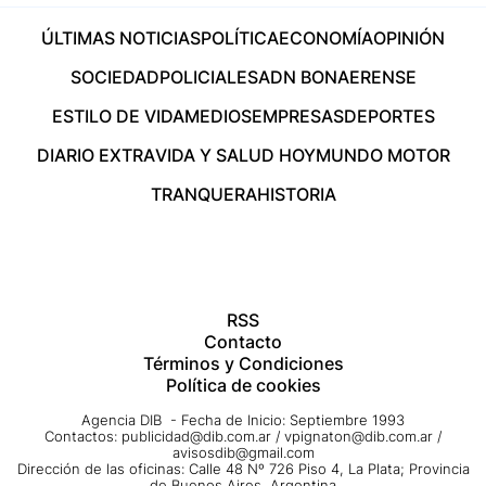
ÚLTIMAS NOTICIAS
POLÍTICA
ECONOMÍA
OPINIÓN
SOCIEDAD
POLICIALES
ADN BONAERENSE
ESTILO DE VIDA
MEDIOS
EMPRESAS
DEPORTES
DIARIO EXTRA
VIDA Y SALUD HOY
MUNDO MOTOR
TRANQUERA
HISTORIA
RSS
Contacto
Términos y Condiciones
Política de cookies
Agencia DIB - Fecha de Inicio: Septiembre 1993
Contactos:
publicidad@dib.com.ar
/
vpignaton@dib.com.ar
/
avisosdib@gmail.com
Dirección de las oficinas: Calle 48 Nº 726 Piso 4, La Plata; Provincia
de Buenos Aires, Argentina