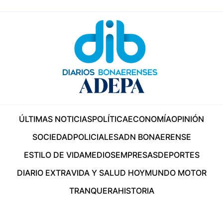
ÚLTIMAS NOTICIAS
POLÍTICA
ECONOMÍA
OPINIÓN
SOCIEDAD
POLICIALES
ADN BONAERENSE
ESTILO DE VIDA
MEDIOS
EMPRESAS
DEPORTES
DIARIO EXTRA
VIDA Y SALUD HOY
MUNDO MOTOR
TRANQUERA
HISTORIA