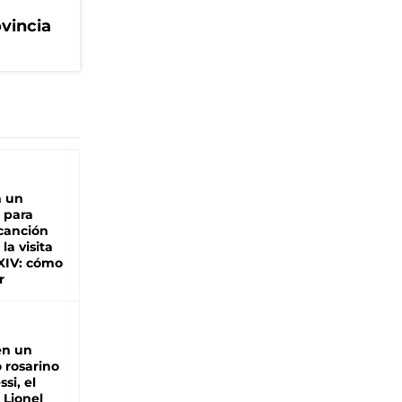
ovincia
n un
 para
 canción
 la visita
XIV: cómo
r
en un
 rosarino
si, el
 Lionel