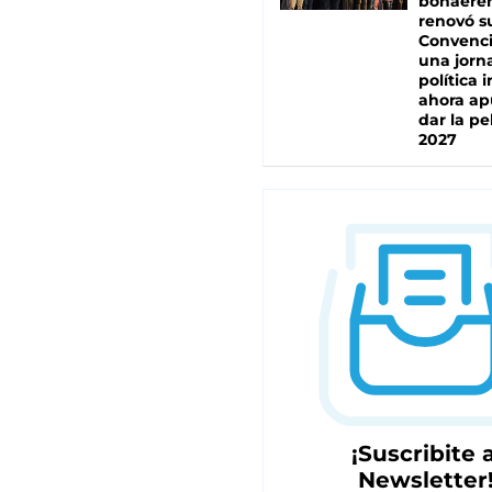
bonaere
renovó s
Convenc
una jorn
política 
ahora ap
dar la pe
2027
¡Suscribite a
Newsletter