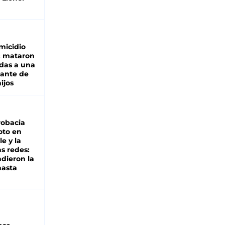
micidio
: mataron
das a una
lante de
hijos
robacia
oto en
le y la
as redes:
ndieron la
hasta