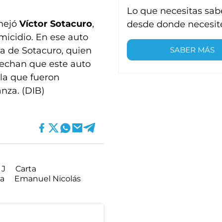
Lo que necesitas sab
nejó
Víctor Sotacuro
,
desde donde necesit
emicidio. En ese auto
SABER MÁS
ina de Sotacuro, quien
pechan que este auto
la que fueron
nza. (DIB)
 J
Carta
la
Emanuel Nicolás