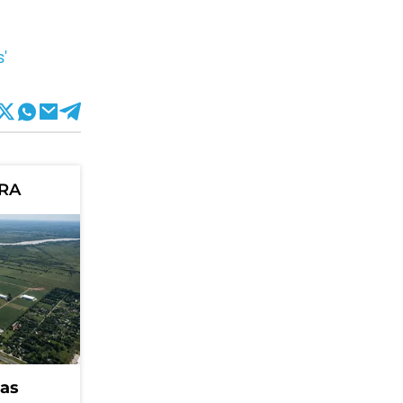
'
ORA
eas