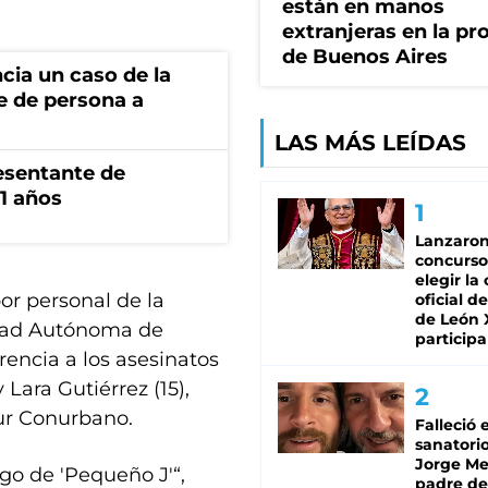
están en manos
extranjeras en la pr
de Buenos Aires
cia un caso de la
e de persona a
LAS MÁS LEÍDAS
esentante de
1 años
Lanzaro
concurso
elegir la
or personal de la
oficial de
de León 
udad Autónoma de
participa
rencia a los asesinatos
 Lara Gutiérrez (15),
sur Conurbano.
Falleció 
sanatorio
Jorge Mes
go de 'Pequeño J'“,
padre de