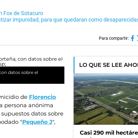
en Fox de Sotacuro
ntizar impunidad, para que quedaran como desaparecidas
Para compartir:
LO QUE SE LEE AH
con datos sobre el
emicidio de
Florencio
una persona anónima
 supuestos datos sobre
podado "
Pequeño J
",
Casi 290 mil hectár