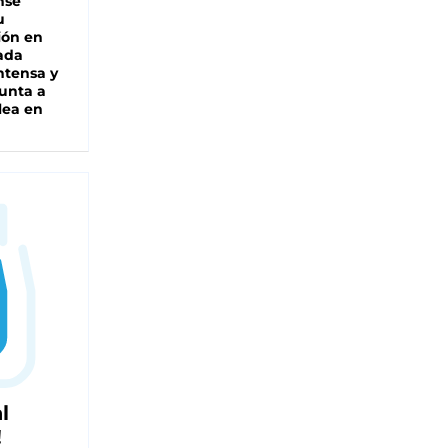
nse
u
ión en
ada
intensa y
unta a
lea en
l
!