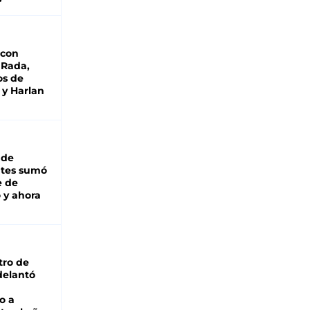
 con
 Rada,
os de
 y Harlan
 de
ntes sumó
e de
 y ahora
tro de
adelantó
o a