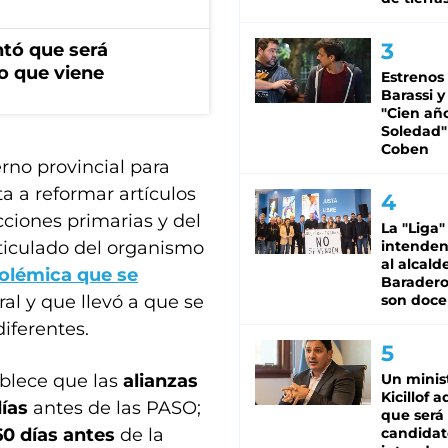
ntó que será
o que viene
Estrenos
Barassi y
"Cien añ
Soledad"
Coben
erno provincial para
a a reformar artículos
ecciones primarias y del
La "Liga"
rticulado del organismo
intende
al alcald
polémica que se
Baradero
al y que llevó a que se
son doce
diferentes.
ablece que las
alianzas
Un minis
Kicillof 
días
antes de las PASO;
que será
60 días antes
de la
candidat