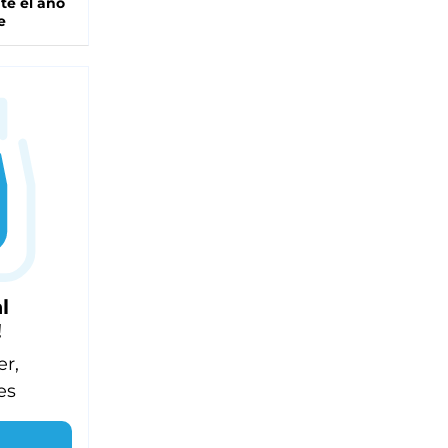
te el año
e
l
!
er,
es