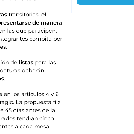
zas
transitorias,
el
presentarse de manera
en las que participen,
integrantes compita por
es.
ción de
listas
para las
idaturas deberán
os
.
 en los artículos 4 y 6
ragio. La propuesta fija
 45 días antes de la
derados tendrán cinco
ientes a cada mesa.