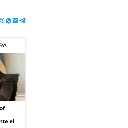
ORA
of
nte el