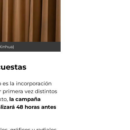
Xinhua)
cuestas
 es la incorporación
or primera vez distintos
xto,
la campaña
lizará 48 horas antes
, gráficos y radiales