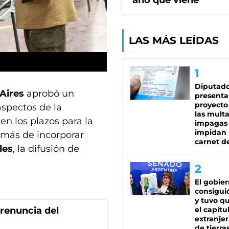
año que viene
LAS MÁS LEÍDAS
Diputado
 Aires
aprobó un
presenta
proyecto
aspectos de la
las mult
en los plazos para la
impagas
impidan 
emás de incorporar
carnet d
les
, la difusión de
El gobie
consiguió
y tuvo qu
renuncia del
el capítu
extranjer
de tierra