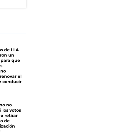
s de LLA
ron un
 para que
as
 no
renovar el
e conducir
rno no
 los votos
e retirar
lo de
ización
s