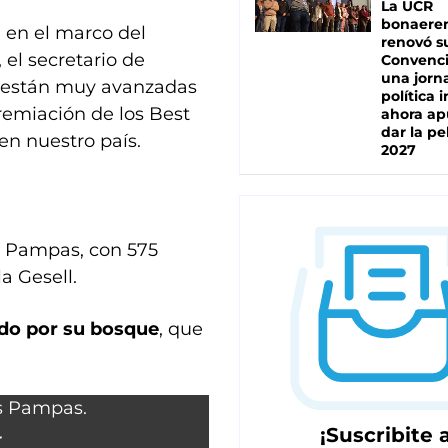
La UCR
bonaere
, en el marco del
renovó s
í, el secretario de
Convenc
una jorn
e están muy avanzadas
política 
remiación de los Best
ahora ap
dar la pe
en nuestro país.
2027
s Pampas, con 575
a Gesell.
do por su bosque
, que
¡Suscribite a
r