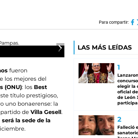
Para compartir:
LAS MÁS LEÍDAS
nos
fueron
Lanzaro
e los mejores del
concurso
elegir la
s (ONU)
: los
Best
oficial de
te título prestigioso,
de León 
participa
ro uno bonaerense: la
l partido de
Villa Gesell
.
será la sede de la
Falleció 
diciembre.
sanatorio