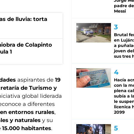
Jorge Mes
padre de
Messi
s de lluvia: torta
Brutal fe
en Luján
niobra de Colapinto
a puñala
joven de
ula 1
sus tres 
idades
aspirantes de
19
Hacía ac
con la m
retaría de Turismo y
plena cal
iciativa global liderada
subía a l
le suspe
econoce a diferentes
licenica 
en entornos rurales
,
2099
les y naturales
y su
 15.000 habitantes
.