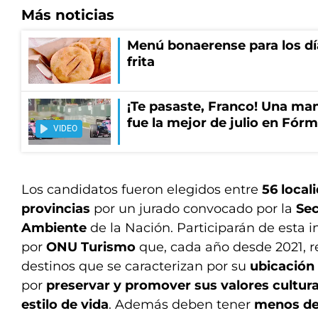
Más noticias
Menú bonaerense para los día
frita
¡Te pasaste, Franco! Una ma
fue la mejor de julio en Fórm
VIDEO
Los candidatos fueron elegidos entre
56 local
provincias
por un jurado convocado por la
Sec
Ambiente
de la Nación. Participarán de esta in
por
ONU Turismo
que, cada año desde 2021, r
destinos que se caracterizan por su
ubicación 
por
preservar y promover sus valores cultura
estilo de vida
. Además deben tener
menos de