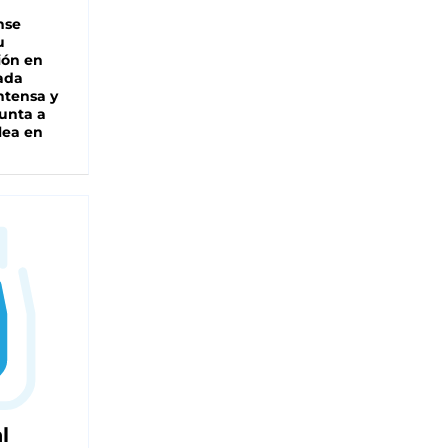
nse
u
ión en
ada
intensa y
unta a
lea en
l