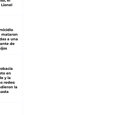
si, el
 Lionel
micidio
: mataron
das a una
lante de
hijos
robacia
oto en
le y la
as redes:
ndieron la
hasta