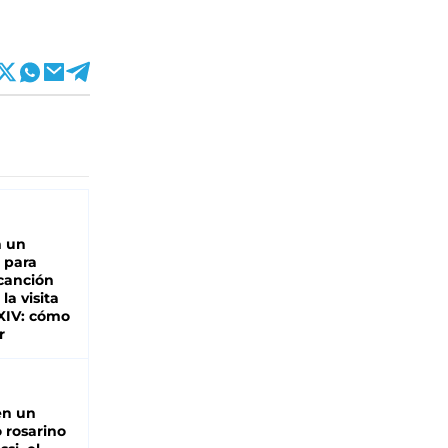
n un
 para
 canción
 la visita
XIV: cómo
r
en un
 rosarino