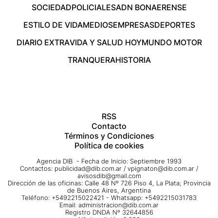
SOCIEDAD
POLICIALES
ADN BONAERENSE
ESTILO DE VIDA
MEDIOS
EMPRESAS
DEPORTES
DIARIO EXTRA
VIDA Y SALUD HOY
MUNDO MOTOR
TRANQUERA
HISTORIA
RSS
Contacto
Términos y Condiciones
Política de cookies
Agencia DIB - Fecha de Inicio: Septiembre 1993
Contactos:
publicidad@dib.com.ar
/
vpignaton@dib.com.ar
/
avisosdib@gmail.com
Dirección de las oficinas: Calle 48 Nº 726 Piso 4, La Plata; Provincia
de Buenos Aires, Argentina
Teléfono: +5492215022421 - Whatsapp: +5492215031783
Email:
administracion@dib.com.ar
Registro DNDA Nº 32644856