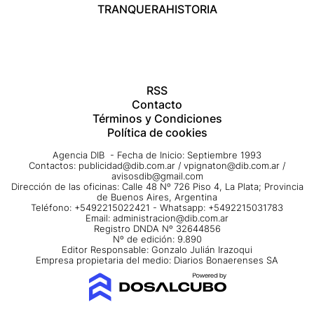
TRANQUERA
HISTORIA
RSS
Contacto
Términos y Condiciones
Política de cookies
Agencia DIB - Fecha de Inicio: Septiembre 1993
Contactos:
publicidad@dib.com.ar
/
vpignaton@dib.com.ar
/
avisosdib@gmail.com
Dirección de las oficinas: Calle 48 Nº 726 Piso 4, La Plata; Provincia
de Buenos Aires, Argentina
Teléfono: +5492215022421 - Whatsapp: +5492215031783
Email:
administracion@dib.com.ar
Registro DNDA Nº 32644856
Nº de edición: 9.890
Editor Responsable: Gonzalo Julián Irazoqui
Empresa propietaria del medio: Diarios Bonaerenses SA