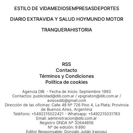
ESTILO DE VIDA
MEDIOS
EMPRESAS
DEPORTES
DIARIO EXTRA
VIDA Y SALUD HOY
MUNDO MOTOR
TRANQUERA
HISTORIA
RSS
Contacto
Términos y Condiciones
Política de cookies
Agencia DIB - Fecha de Inicio: Septiembre 1993
Contactos:
publicidad@dib.com.ar
/
vpignaton@dib.com.ar
/
avisosdib@gmail.com
Dirección de las oficinas: Calle 48 Nº 726 Piso 4, La Plata; Provincia
de Buenos Aires, Argentina
Teléfono: +5492215022421 - Whatsapp: +5492215031783
Email:
administracion@dib.com.ar
Registro DNDA Nº 32644856
Nº de edición: 9.890
Editor Responsable: Gonzalo Julián Irazoqui