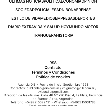
ÚLTIMAS NOTICIAS
POLÍTICA
ECONOMÍA
OPINIÓN
SOCIEDAD
POLICIALES
ADN BONAERENSE
ESTILO DE VIDA
MEDIOS
EMPRESAS
DEPORTES
DIARIO EXTRA
VIDA Y SALUD HOY
MUNDO MOTOR
TRANQUERA
HISTORIA
RSS
Contacto
Términos y Condiciones
Política de cookies
Agencia DIB - Fecha de Inicio: Septiembre 1993
Contactos:
publicidad@dib.com.ar
/
vpignaton@dib.com.ar
/
avisosdib@gmail.com
Dirección de las oficinas: Calle 48 Nº 726 Piso 4, La Plata; Provincia
de Buenos Aires, Argentina
Teléfono: +5492215022421 - Whatsapp: +5492215031783
Email:
administracion@dib.com.ar