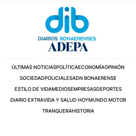
ÚLTIMAS NOTICIAS
POLÍTICA
ECONOMÍA
OPINIÓN
SOCIEDAD
POLICIALES
ADN BONAERENSE
ESTILO DE VIDA
MEDIOS
EMPRESAS
DEPORTES
DIARIO EXTRA
VIDA Y SALUD HOY
MUNDO MOTOR
TRANQUERA
HISTORIA