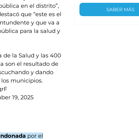
blica en el distrito”,
SABER MÁS
estacó que “este es el
ontundente y que va a
pública para la salud y
 de la Salud y las 400
 son el resultado de
 escuchando y dando
 los municipios.
qrF
ber 19, 2025
bandonada
por el