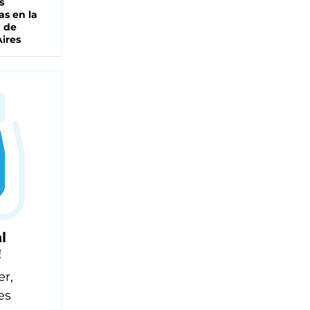
s
as en la
a de
ires
l
!
er,
es