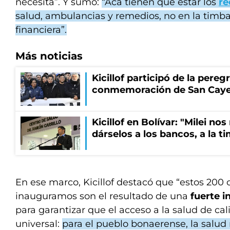
necesita”. Y sumó:
“Acá tienen que estar los
re
salud, ambulancias y remedios, no en la timba
financiera”.
Más noticias
Kicillof participó de la pereg
conmemoración de San Cay
Kicillof en Bolívar: "Milei no
dárselos a los bancos, a la t
En ese marco, Kicillof destacó que “estos 200
inauguramos son el resultado de una
fuerte i
para garantizar que el acceso a la salud de ca
universal:
para el pueblo bonaerense, la salud 