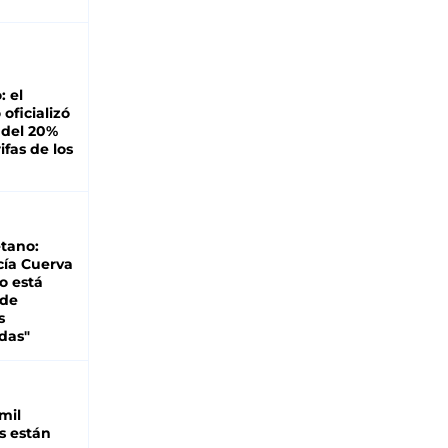
: el
oficializó
 del 20%
ifas de los
tano:
cía Cuerva
o está
 de
s
das"
mil
s están