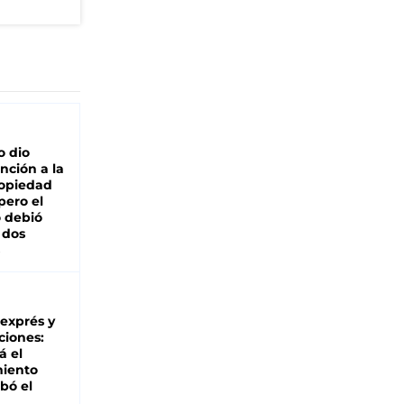
o dio
nción a la
ropiedad
pero el
 debió
 dos
 exprés y
ciones:
á el
miento
bó el