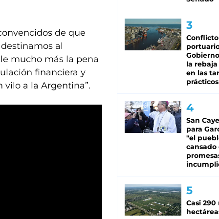
 convencidos de que
Conflicto
 destinamos al
portuario
Gobierno 
le mucho más la pena
la rebaja
ulación financiera y
en las tar
prácticos
ilo a la Argentina”.
San Caye
para Gar
"el puebl
cansado
promesa
incumpli
Casi 290 
hectárea