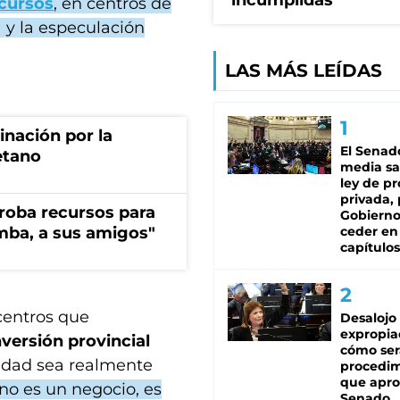
incumplidas"
cursos
, en centros de
 y la especulación
LAS MÁS LEÍDAS
rinación por la
El Senad
etano
media sa
ley de p
privada, 
s roba recursos para
Gobierno
imba, a sus amigos"
ceder en
capítulos
 centros que
Desalojo
expropia
nversión provincial
cómo ser
lidad sea realmente
procedi
que apro
no es un negocio, es
Senado