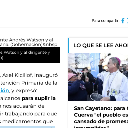
Para compartir:
LO QUE SE LEE AH
és Watson y al dirigente y
ón)
Axel Kicillof, inauguró
Atención Primaria de la
tión
, y expresó:
 alcance
para suplir la
 nos acusarán de
San Cayetano: para 
uir trabajando para que
Cuerva "el pueblo e
los medicamentos que
cansado de promes