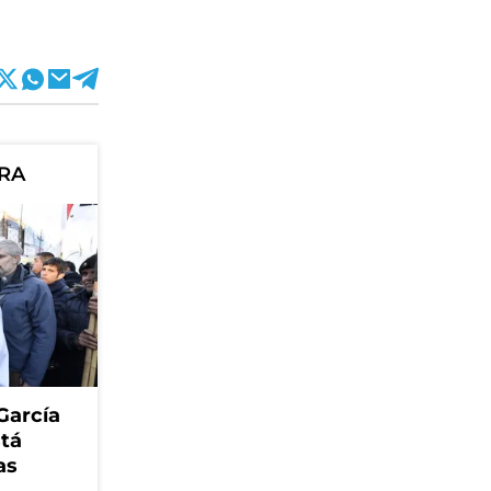
ORA
García
stá
as