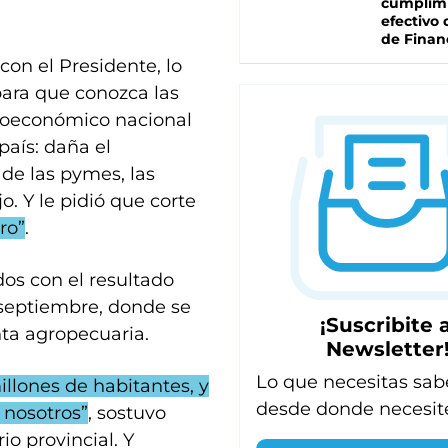
cumplim
efectivo 
de Finan
con el Presidente, lo
 para que conozca las
croeconómico nacional
país: daña el
 de las pymes, las
jo. Y le pidió que corte
ro”
.
os con el resultado
e septiembre, donde se
¡Suscribite a
ta agropecuaria.
Newsletter
Lo que necesitas sab
illones de habitantes, y
desde donde necesit
 nosotros”
, sostuvo
io provincial. Y