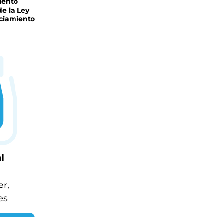
iento
de la Ley
ciamiento
l
!
er,
es