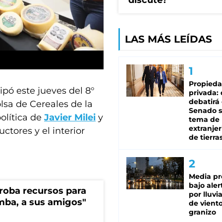
discute?
LAS MÁS LEÍDAS
Propied
cipó este jueves del 8°
privada:
debatirá 
lsa de Cereales de la
Senado s
olítica de
Javier Milei
y
tema de 
extranjer
tores y el interior
de tierra
Media pr
bajo aler
s roba recursos para
por lluvi
imba, a sus amigos"
de viento
granizo