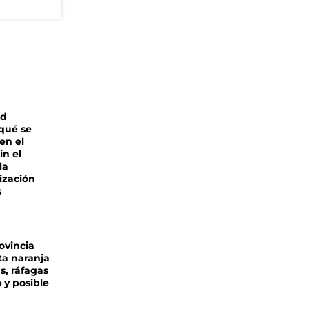
ad
 qué se
en el
in el
la
ización
s
ovincia
ta naranja
as, ráfagas
 y posible