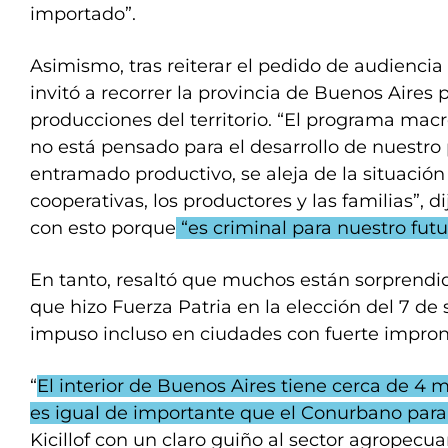
importado”.
Asimismo, tras reiterar el pedido de audiencia 
invitó a recorrer la provincia de Buenos Aires
producciones del territorio. “El programa ma
no está pensado para el desarrollo de nuestro 
entramado productivo, se aleja de la situación
cooperativas, los productores y las familias”, di
con esto porque
“es criminal para nuestro futu
En tanto, resaltó que muchos están sorprendid
que hizo Fuerza Patria en la elección del 7 d
impuso incluso en ciudades con fuerte impron
“
El interior de Buenos Aires tiene cerca de 4 m
es igual de importante que el Conurbano para
Kicillof con un claro guiño al sector agropecuar