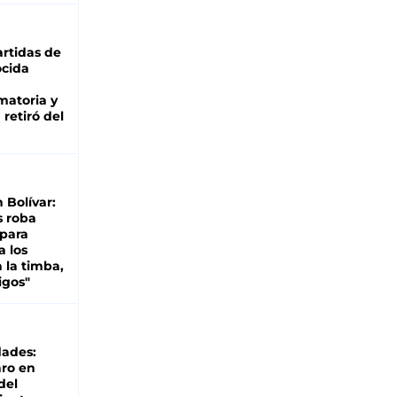
rtidas de
cida
matoria y
retiró del
n Bolívar:
s roba
 para
a los
 la timba,
igos"
dades:
ro en
del