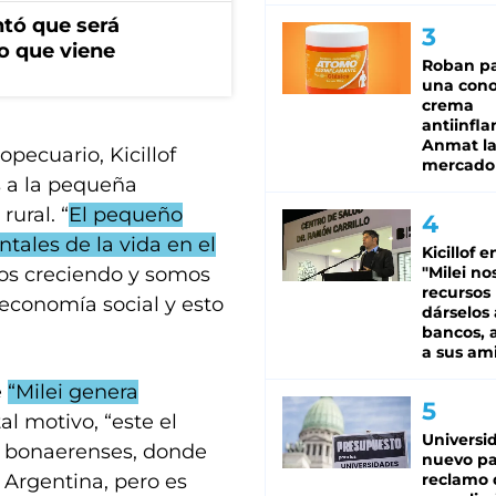
ntó que será
o que viene
Roban pa
una cono
crema
antiinfla
Anmat la 
pecuario, Kicillof
mercado
s a la pequeña
rural. “
El pequeño
tales de la vida en el
Kicillof e
"Milei no
mos creciendo y somos
recursos
 economía social y esto
dárselos 
bancos, a
a sus am
e
“Milei genera
tal motivo, “este el
Universi
 bonaerenses, donde
nuevo pa
reclamo 
Argentina, pero es