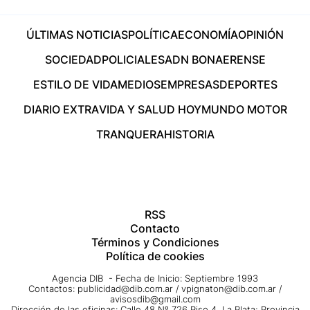
ÚLTIMAS NOTICIAS
POLÍTICA
ECONOMÍA
OPINIÓN
SOCIEDAD
POLICIALES
ADN BONAERENSE
ESTILO DE VIDA
MEDIOS
EMPRESAS
DEPORTES
DIARIO EXTRA
VIDA Y SALUD HOY
MUNDO MOTOR
TRANQUERA
HISTORIA
RSS
Contacto
Términos y Condiciones
Política de cookies
Agencia DIB - Fecha de Inicio: Septiembre 1993
Contactos:
publicidad@dib.com.ar
/
vpignaton@dib.com.ar
/
avisosdib@gmail.com
Dirección de las oficinas: Calle 48 Nº 726 Piso 4, La Plata; Provincia