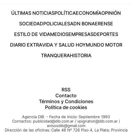
ÚLTIMAS NOTICIAS
POLÍTICA
ECONOMÍA
OPINIÓN
SOCIEDAD
POLICIALES
ADN BONAERENSE
ESTILO DE VIDA
MEDIOS
EMPRESAS
DEPORTES
DIARIO EXTRA
VIDA Y SALUD HOY
MUNDO MOTOR
TRANQUERA
HISTORIA
RSS
Contacto
Términos y Condiciones
Política de cookies
Agencia DIB - Fecha de Inicio: Septiembre 1993
Contactos:
publicidad@dib.com.ar
/
vpignaton@dib.com.ar
/
avisosdib@gmail.com
Dirección de las oficinas: Calle 48 Nº 726 Piso 4, La Plata; Provincia