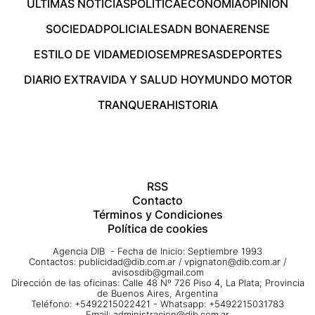
ÚLTIMAS NOTICIAS
POLÍTICA
ECONOMÍA
OPINIÓN
SOCIEDAD
POLICIALES
ADN BONAERENSE
ESTILO DE VIDA
MEDIOS
EMPRESAS
DEPORTES
DIARIO EXTRA
VIDA Y SALUD HOY
MUNDO MOTOR
TRANQUERA
HISTORIA
RSS
Contacto
Términos y Condiciones
Política de cookies
Agencia DIB - Fecha de Inicio: Septiembre 1993
Contactos:
publicidad@dib.com.ar
/
vpignaton@dib.com.ar
/
avisosdib@gmail.com
Dirección de las oficinas: Calle 48 Nº 726 Piso 4, La Plata; Provincia
de Buenos Aires, Argentina
Teléfono: +5492215022421 - Whatsapp: +5492215031783
Email:
administracion@dib.com.ar