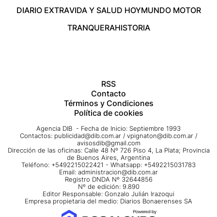
DIARIO EXTRA
VIDA Y SALUD HOY
MUNDO MOTOR
TRANQUERA
HISTORIA
RSS
Contacto
Términos y Condiciones
Política de cookies
Agencia DIB - Fecha de Inicio: Septiembre 1993
Contactos:
publicidad@dib.com.ar
/
vpignaton@dib.com.ar
/
avisosdib@gmail.com
Dirección de las oficinas: Calle 48 Nº 726 Piso 4, La Plata; Provincia
de Buenos Aires, Argentina
Teléfono: +5492215022421 - Whatsapp: +5492215031783
Email:
administracion@dib.com.ar
Registro DNDA Nº 32644856
Nº de edición: 9.890
Editor Responsable: Gonzalo Julián Irazoqui
Empresa propietaria del medio: Diarios Bonaerenses SA