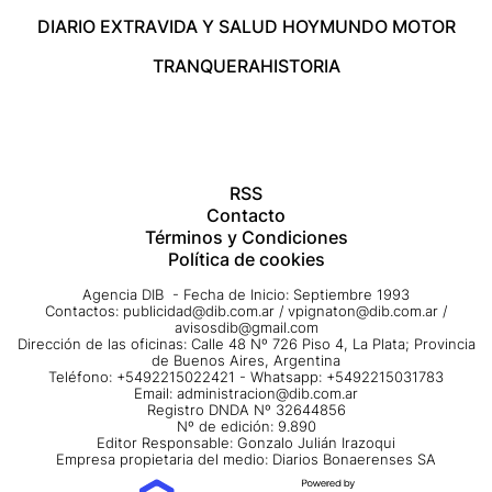
DIARIO EXTRA
VIDA Y SALUD HOY
MUNDO MOTOR
TRANQUERA
HISTORIA
RSS
Contacto
Términos y Condiciones
Política de cookies
Agencia DIB - Fecha de Inicio: Septiembre 1993
Contactos:
publicidad@dib.com.ar
/
vpignaton@dib.com.ar
/
avisosdib@gmail.com
Dirección de las oficinas: Calle 48 Nº 726 Piso 4, La Plata; Provincia
de Buenos Aires, Argentina
Teléfono: +5492215022421 - Whatsapp: +5492215031783
Email:
administracion@dib.com.ar
Registro DNDA Nº 32644856
Nº de edición: 9.890
Editor Responsable: Gonzalo Julián Irazoqui
Empresa propietaria del medio: Diarios Bonaerenses SA