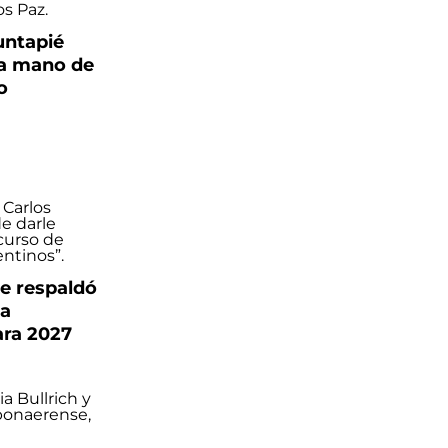
puntapié
la mano de
o
e respaldó
na
ara 2027