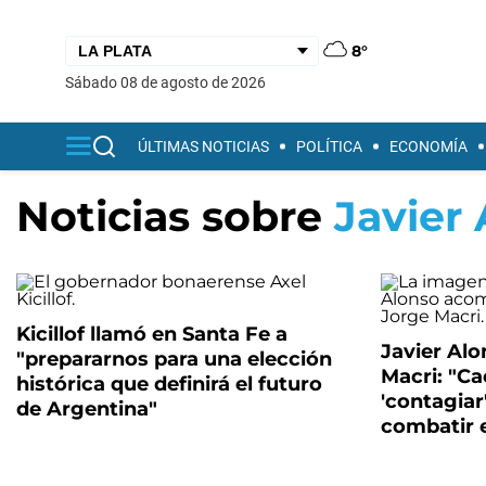
8°
sábado 08 de agosto de 2026
ÚLTIMAS NOTICIAS
POLÍTICA
ECONOMÍA
Noticias sobre
Javier
Kicillof llamó en Santa Fe a
Javier Alo
"prepararnos para una elección
Macri: "Ca
histórica que definirá el futuro
'contagiar
de Argentina"
combatir e