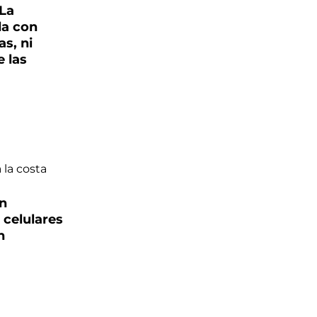
"La
da con
as, ni
 las
án
celulares
n