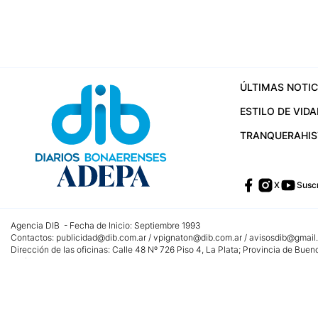
ÚLTIMAS NOTIC
ESTILO DE VIDA
TRANQUERA
HI
X
Suscr
Agencia DIB - Fecha de Inicio: Septiembre 1993
Contactos:
publicidad@dib.com.ar
/
vpignaton@dib.com.ar
/
avisosdib@gmail
Dirección de las oficinas: Calle 48 Nº 726 Piso 4, La Plata; Provincia de Buen
Teléfono: +5492215022421 - Whatsapp: +5492215031783
Email:
administracion@dib.com.ar
Registro DNDA Nº 32644856
Nº de edición: 9.890
Editor Responsable: Gonzalo Julián Irazoqui