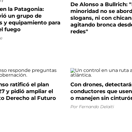
De Alonso a Bullrich: 
en la Patagonia:
minoridad no se abor
nvió un grupo de
slogans, ni con chican
as y equipamiento para
agitando bronca desde
el fuego
redes"
e
so ratificó el plan
Con drones, detectar
27 y pidió ampliar el
conductores que usen 
o Derecho al Futuro
o manejen sin cinturó
Por
Fernando Delaiti