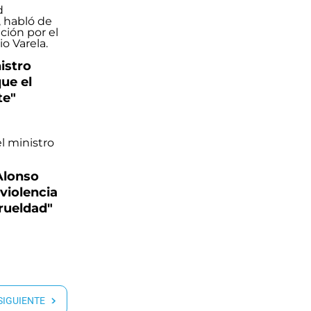
nistro
que el
te"
 Alonso
 violencia
rueldad"
 SIGUIENTE