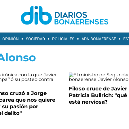
OPINIÓN
SOCIEDAD
POLICIALES
ADN BONAERENSE
ES
 Alonso
Filoso cruce de Javier
nso cruzó a Jorge
Patricia Bullrich: "qué 
carea que nos quiere
está nerviosa?
' su pasión por
l delito"