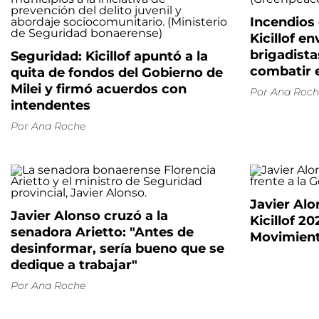
Incendios 
Kicillof e
brigadist
Seguridad: Kicillof apuntó a la
combatir 
quita de fondos del Gobierno de
Milei y firmó acuerdos con
Por
Ana Roch
intendentes
Por
Ana Roche
Javier Alon
Javier Alonso cruzó a la
Kicillof 20
senadora Arietto: "Antes de
Movimient
desinformar, sería bueno que se
dedique a trabajar"
Por
Ana Roche