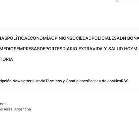
IAS
POLÍTICA
ECONOMÍA
OPINIÓN
SOCIEDAD
POLICIALES
ADN BONA
MEDIOS
EMPRESAS
DEPORTES
DIARIO EXTRA
VIDA Y SALUD HOY
M
STORIA
ipción Newsletter
Historia
Términos y Condiciones
Política de cookies
RSS
.com
os Aires, Argentina