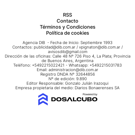
RSS
Contacto
Términos y Condiciones
Política de cookies
Agencia DIB - Fecha de Inicio: Septiembre 1993
Contactos:
publicidad@dib.com.ar
/
vpignaton@dib.com.ar
/
avisosdib@gmail.com
Dirección de las oficinas: Calle 48 Nº 726 Piso 4, La Plata; Provincia
de Buenos Aires, Argentina
Teléfono: +5492215022421 - Whatsapp: +5492215031783
Email:
administracion@dib.com.ar
Registro DNDA Nº 32644856
Nº de edición: 9.890
Editor Responsable: Gonzalo Julián Irazoqui
Empresa propietaria del medio: Diarios Bonaerenses SA