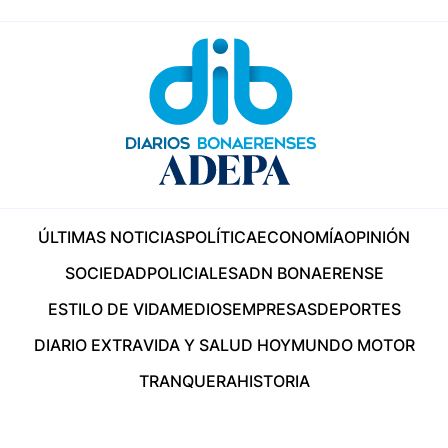
ÚLTIMAS NOTICIAS
POLÍTICA
ECONOMÍA
OPINIÓN
SOCIEDAD
POLICIALES
ADN BONAERENSE
ESTILO DE VIDA
MEDIOS
EMPRESAS
DEPORTES
DIARIO EXTRA
VIDA Y SALUD HOY
MUNDO MOTOR
TRANQUERA
HISTORIA