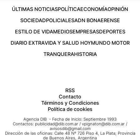
ÚLTIMAS NOTICIAS
POLÍTICA
ECONOMÍA
OPINIÓN
SOCIEDAD
POLICIALES
ADN BONAERENSE
ESTILO DE VIDA
MEDIOS
EMPRESAS
DEPORTES
DIARIO EXTRA
VIDA Y SALUD HOY
MUNDO MOTOR
TRANQUERA
HISTORIA
RSS
Contacto
Términos y Condiciones
Política de cookies
Agencia DIB - Fecha de Inicio: Septiembre 1993
Contactos:
publicidad@dib.com.ar
/
vpignaton@dib.com.ar
/
avisosdib@gmail.com
Dirección de las oficinas: Calle 48 Nº 726 Piso 4, La Plata; Provincia
de Buenos Aires, Argentina