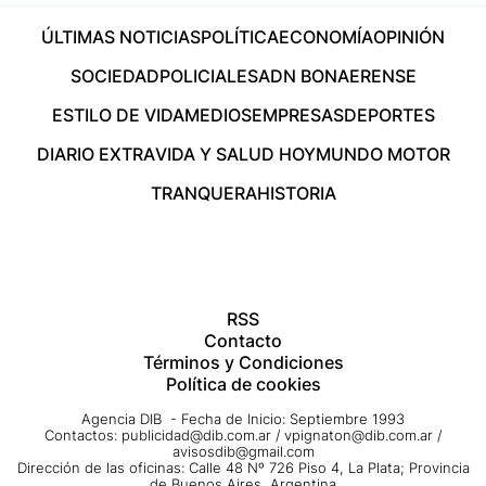
ÚLTIMAS NOTICIAS
POLÍTICA
ECONOMÍA
OPINIÓN
SOCIEDAD
POLICIALES
ADN BONAERENSE
ESTILO DE VIDA
MEDIOS
EMPRESAS
DEPORTES
DIARIO EXTRA
VIDA Y SALUD HOY
MUNDO MOTOR
TRANQUERA
HISTORIA
RSS
Contacto
Términos y Condiciones
Política de cookies
Agencia DIB - Fecha de Inicio: Septiembre 1993
Contactos:
publicidad@dib.com.ar
/
vpignaton@dib.com.ar
/
avisosdib@gmail.com
Dirección de las oficinas: Calle 48 Nº 726 Piso 4, La Plata; Provincia
de Buenos Aires, Argentina