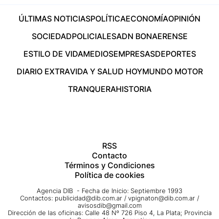
ÚLTIMAS NOTICIAS
POLÍTICA
ECONOMÍA
OPINIÓN
SOCIEDAD
POLICIALES
ADN BONAERENSE
ESTILO DE VIDA
MEDIOS
EMPRESAS
DEPORTES
DIARIO EXTRA
VIDA Y SALUD HOY
MUNDO MOTOR
TRANQUERA
HISTORIA
RSS
Contacto
Términos y Condiciones
Política de cookies
Agencia DIB - Fecha de Inicio: Septiembre 1993
Contactos:
publicidad@dib.com.ar
/
vpignaton@dib.com.ar
/
avisosdib@gmail.com
Dirección de las oficinas: Calle 48 Nº 726 Piso 4, La Plata; Provincia