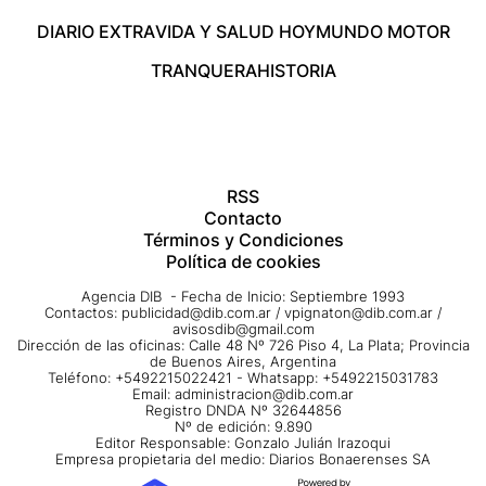
DIARIO EXTRA
VIDA Y SALUD HOY
MUNDO MOTOR
TRANQUERA
HISTORIA
RSS
Contacto
Términos y Condiciones
Política de cookies
Agencia DIB - Fecha de Inicio: Septiembre 1993
Contactos:
publicidad@dib.com.ar
/
vpignaton@dib.com.ar
/
avisosdib@gmail.com
Dirección de las oficinas: Calle 48 Nº 726 Piso 4, La Plata; Provincia
de Buenos Aires, Argentina
Teléfono: +5492215022421 - Whatsapp: +5492215031783
Email:
administracion@dib.com.ar
Registro DNDA Nº 32644856
Nº de edición: 9.890
Editor Responsable: Gonzalo Julián Irazoqui
Empresa propietaria del medio: Diarios Bonaerenses SA