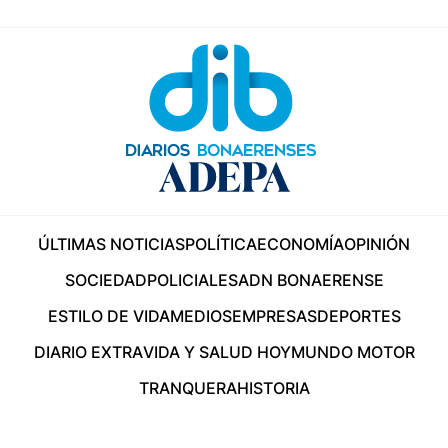
ÚLTIMAS NOTICIAS
POLÍTICA
ECONOMÍA
OPINIÓN
SOCIEDAD
POLICIALES
ADN BONAERENSE
ESTILO DE VIDA
MEDIOS
EMPRESAS
DEPORTES
DIARIO EXTRA
VIDA Y SALUD HOY
MUNDO MOTOR
TRANQUERA
HISTORIA