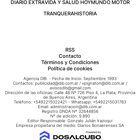
DIARIO EXTRA
VIDA Y SALUD HOY
MUNDO MOTOR
TRANQUERA
HISTORIA
RSS
Contacto
Términos y Condiciones
Política de cookies
Agencia DIB - Fecha de Inicio: Septiembre 1993
Contactos:
publicidad@dib.com.ar
/
vpignaton@dib.com.ar
/
avisosdib@gmail.com
Dirección de las oficinas: Calle 48 Nº 726 Piso 4, La Plata; Provincia
de Buenos Aires, Argentina
Teléfono: +5492215022421 - Whatsapp: +5492215031783
Email:
administracion@dib.com.ar
Registro DNDA Nº 32644856
Nº de edición: 9.890
Editor Responsable: Gonzalo Julián Irazoqui
Empresa propietaria del medio: Diarios Bonaerenses SA