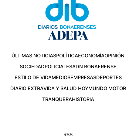
ÚLTIMAS NOTICIAS
POLÍTICA
ECONOMÍA
OPINIÓN
SOCIEDAD
POLICIALES
ADN BONAERENSE
ESTILO DE VIDA
MEDIOS
EMPRESAS
DEPORTES
DIARIO EXTRA
VIDA Y SALUD HOY
MUNDO MOTOR
TRANQUERA
HISTORIA
RSS