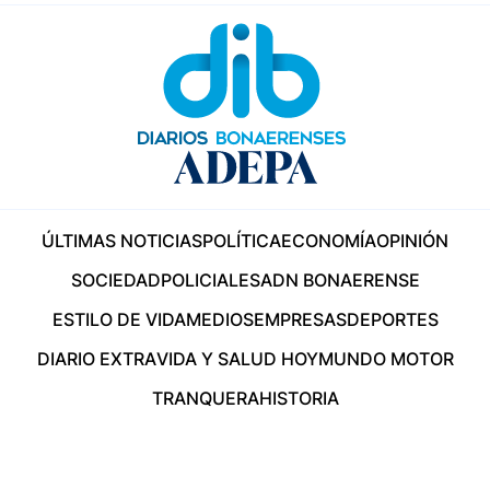
ÚLTIMAS NOTICIAS
POLÍTICA
ECONOMÍA
OPINIÓN
SOCIEDAD
POLICIALES
ADN BONAERENSE
ESTILO DE VIDA
MEDIOS
EMPRESAS
DEPORTES
DIARIO EXTRA
VIDA Y SALUD HOY
MUNDO MOTOR
TRANQUERA
HISTORIA