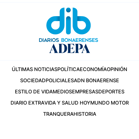
ÚLTIMAS NOTICIAS
POLÍTICA
ECONOMÍA
OPINIÓN
SOCIEDAD
POLICIALES
ADN BONAERENSE
ESTILO DE VIDA
MEDIOS
EMPRESAS
DEPORTES
DIARIO EXTRA
VIDA Y SALUD HOY
MUNDO MOTOR
TRANQUERA
HISTORIA